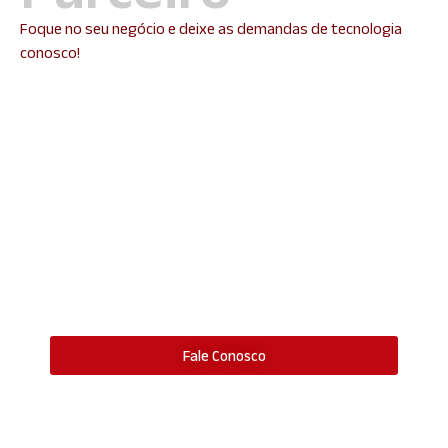
Foque no seu negócio e deixe as demandas de tecnologia
conosco!
Sua Empresa Precisa de
uma Consultoria de
Informática?
Fale conosco, estaremos á disposição para atender
as suas demandas e com isso ajudar a sua empresa
a minimizar os problemas de TI e focar seu tempo
inteiramente no seu Core Business!
Fale Conosco