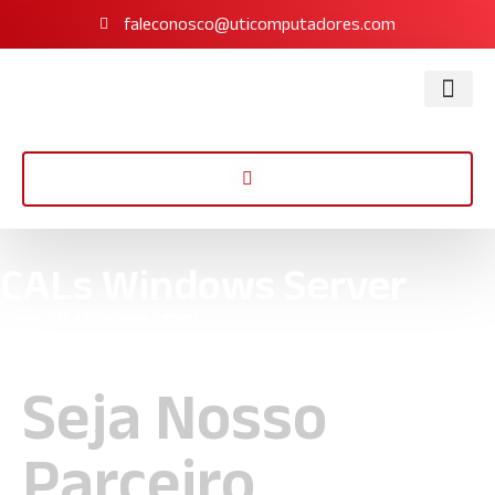
faleconosco@uticomputadores.com
CALs Windows Server
Início
»
CALs Windows Server
Seja Nosso
Parceiro