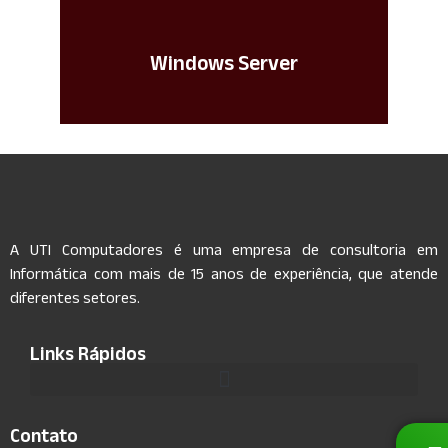
Windows Server
Suporte especializado para instalação e
gerenciamento do Windows Server para
sua empresa. Estamos disponíveis para
A UTI Computadores é uma empresa de consultoria em
ajudá-lo a manter seu servidor
Informática com mais de 15 anos de experiência, que atende
funcionando sem problemas.
diferentes setores.
Saiba Mais
Links Rápidos
Contato