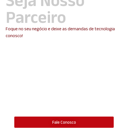
Seja Nosso
Parceiro
Foque no seu negócio e deixe as demandas de tecnologia
conosco!
Sua Empresa Precisa de
uma Consultoria de
Informática?
Fale conosco, estaremos á disposição para atender
as suas demandas e com isso ajudar a sua empresa
a minimizar os problemas de TI e focar seu tempo
inteiramente no seu Core Business!
Fale Conosco