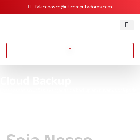
faleconosco@uticomputadores.com
Cloud Backup
Com nossas soluções avançadas de backup em nuvem, você pode
ter certeza de que seus dados estarão sempre seguros e
acessíveis, independentemente do que aconteça.
Início
»
Soluções
»
Cloud Backup