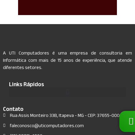
Suporte especializado para instalação e
gerenciamento do Windows Server para
sua empresa. Estamos disponíveis para
A UTI Computadores é uma empresa de consultoria em
ajudá-lo a manter seu servidor
Informática com mais de 15 anos de experiência, que atende
funcionando sem problemas.
diferentes setores.
Saiba Mais
Links Rápidos
Contato
Rua Assis Monteiro 33B, Itapeva - MG - CEP: 37655-000
faleconosco@uticomputadores.com