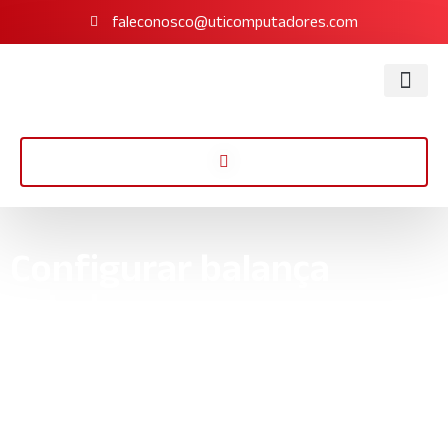
faleconosco@uticomputadores.com
Configurar balança
toledo
Aprenda a configurar balança Toledo de forma fácil e rápida. Siga
nosso guia passo a passo e otimize seus processos de
pesagem com eficiência.
Início
»
Informações
»
Configurar balança toledo