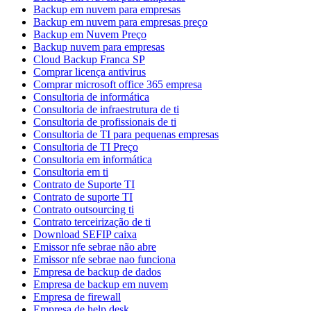
Backup em nuvem para empresas
Backup em nuvem para empresas preço
Backup em Nuvem Preço
Backup nuvem para empresas
Cloud Backup Franca SP
Comprar licença antivirus
Comprar microsoft office 365 empresa
Consultoria de informática
Consultoria de infraestrutura de ti
Consultoria de profissionais de ti
Consultoria de TI para pequenas empresas
Consultoria de TI Preço
Consultoria em informática
Consultoria em ti
Contrato de Suporte TI
Contrato de suporte TI
Contrato outsourcing ti
Contrato terceirização de ti
Download SEFIP caixa
Emissor nfe sebrae não abre
Emissor nfe sebrae nao funciona
Empresa de backup de dados
Empresa de backup em nuvem
Empresa de firewall
Empresa de help desk