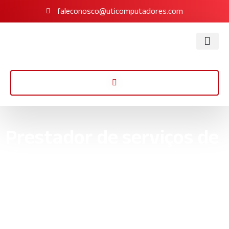
faleconosco@uticomputadores.com
Prestador de serviços de
ti
Aprimore seu negócio com nosso prestador de serviços de TI.
Expertise em segurança, infraestrutura e suporte. Descubra
mais agora!
Início
»
Informações
»
Prestador de serviços de ti