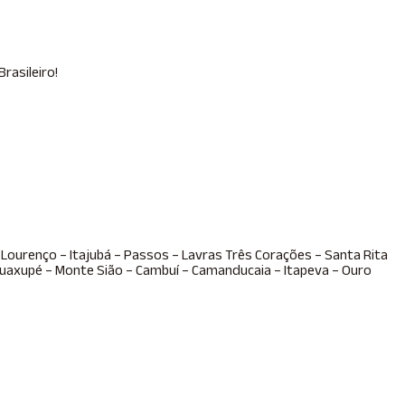
asileiro!
 Lourenço – Itajubá – Passos – Lavras Três Corações – Santa Rita
axupé – Monte Sião – Cambuí – Camanducaia – Itapeva – Ouro