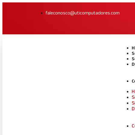
faleconosco@uticomputadores.com
H
S
S
D
C
H
S
S
D
C