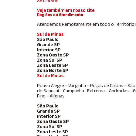
8811-4806
.
Veja também em nosso site
Regiões de Atendimento
Atendemos Remotamente em todo o Território Br
Sul de Minas
São Paulo
Grande SP
Interior SP
Zona Oeste SP
Zona Sul SP
Zona Leste SP
Zona Norte SP
Sul de Minas
Pouso Alegre – Varginha – Poços de Caldas – São
do Sapucaí – Campanha- Extrema – Andradas – Gu
Fino – Alfenas
São Paulo
Grande SP
Interior SP
Zona Oeste SP
Zona Sul SP
Zona Leste SP