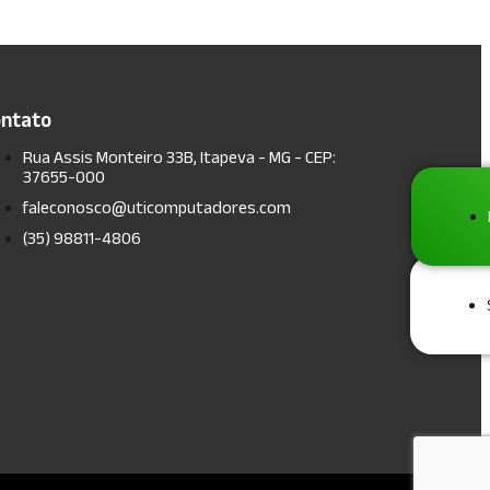
Empresa de Suporte em TI
Empresa de suporte TI
Empresa de tecnologia da
informação
Empresa de tecnologia ti
Empresa de terceirização de ti
ntato
Empresa de TI
Empresa de TI Campinas
Rua Assis Monteiro 33B, Itapeva - MG - CEP:
Empresa de ti campinas
37655-000
Empresa de ti em BH
Empresa de ti em sp
faleconosco@uticomputadores.com
Empresa de TI São Paulo
(35) 98811-4806
Empresa de ti terceirizada
Empresa especializada em ti
Empresas de help desk
Empresas de outsourcing de ti
Empresas de outsourcing ti
Empresas de service desk
Empresas de suporte de ti sp
Empresas de suporte ti em Joinville
Empresas de tecnologia em
campinas
Empresas de terceirização de ti
Empresas de ti em são paulo
Empresas de ti porto alegre