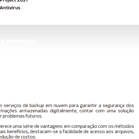
Antivírus
ra empresas
ce uma série de vantagens, como facilidade de acesso, escalabilid
vem para empresas
m serviços de backup em nuvem para garantir a segurança dos
ormações armazenadas digitalmente, contar com uma solução
tar problemas futuros.
oferece uma série de vantagens em comparação com os métodos
ais benefícios, destacam-se a facilidade de acesso aos arquivos,
redução de custos.