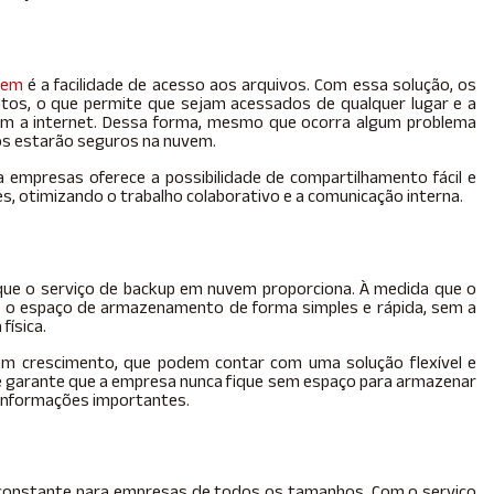
vem
é a facilidade de acesso aos arquivos. Com essa solução, os
os, o que permite que sejam acessados de qualquer lugar e a
m a internet. Dessa forma, mesmo que ocorra algum problema
os estarão seguros na nuvem.
 empresas oferece a possibilidade de compartilhamento fácil e
s, otimizando o trabalho colaborativo e a comunicação interna.
que o serviço de backup em nuvem proporciona. À medida que o
 o espaço de armazenamento de forma simples e rápida, sem a
física.
em crescimento, que podem contar com uma solução flexível e
de garante que a empresa nunca fique sem espaço para armazenar
 informações importantes.
constante para empresas de todos os tamanhos. Com o serviço