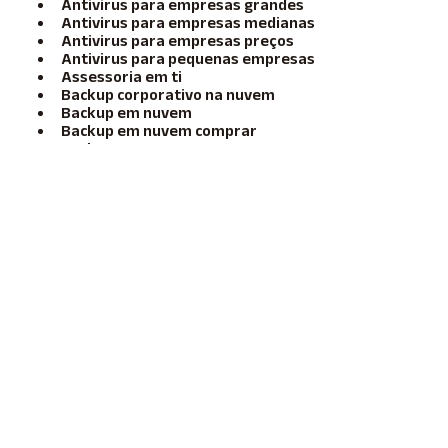
Antivirus para empresas grandes
Antivirus para empresas medianas
Antivirus para empresas preços
Antivirus para pequenas empresas
Assessoria em ti
Backup corporativo na nuvem
Backup em nuvem
Backup em nuvem comprar
Backup em Nuvem para Empresas
Backup em nuvem para empresas
Backup em nuvem para empresas
preço
Backup em Nuvem Preço
Backup nuvem para empresas
Cloud Backup Franca SP
Comprar licença antivirus
Comprar microsoft office 365
empresa
Consultoria de informática
Consultoria de infraestrutura de ti
Consultoria de profissionais de ti
Consultoria de TI para pequenas
empresas
Consultoria de TI Preço
Consultoria em informática