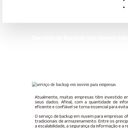
Serviço de backup em nuvem pa
O serviço de backup em nuvem para empresas ofere
custos.
Início
»
Informações
»
Serviço de backup em nu
Atualmente, muitas empresas têm investido e
seus dados. Afinal, com a quantidade de inf
eficiente e confiável se torna essencial para evi
O serviço de backup em nuvem para empresas 
tradicionais de armazenamento. Entre os princip
a escalabilidade, a segurança da informação e a 