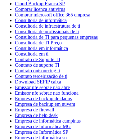
Cloud Backup Franca SP
Comprar licença antivirus
Comprar microsoft office 365 empresa
Consultoria de informática
Consultoria de infraestrutura de ti
Consultoria de profissionais de ti
Consultoria de TI para pequenas empresas
Consultoria de TI Preço
Consultoria em informática
Consultoria em ti
Contrato de Suporte TI
Contrato de suporte TI
Contrato outsourcing ti
Contrato terceirização de ti
Download SEFIP caixa
Emissor nfe sebrae não abre
Emissor nfe sebrae nao funciona
Empresa de backup de dados
Empresa de backup em nuvem
Empresa de firewall
Empresa de help desk
Empresa de informática campinas
Empresa de Informática MG
Empresa de Informática SP
Empresa de informática sp