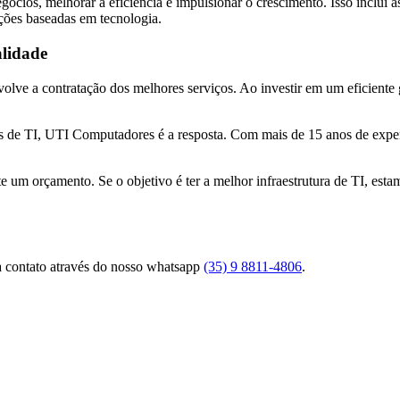
ócios, melhorar a eficiência e impulsionar o crescimento. Isso inclui 
uções baseadas em tecnologia.
alidade
olve a contratação dos melhores serviços. Ao investir em um eficiente 
s de TI, UTI Computadores é a resposta. Com mais de 15 anos de exper
 um orçamento. Se o objetivo é ter a melhor infraestrutura de TI, esta
ça contato através do nosso whatsapp
(35) 9 8811-4806
.