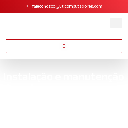
faleconosco@uticomputadores.com
Instalação e manutenção
de redes
Procurando por serviços de instalação e manutenção de redes?
Descubra como otimizamos sua rede para maior eficiência e
desempenho!
Início
»
Informações
»
Instalação e manutenção de redes