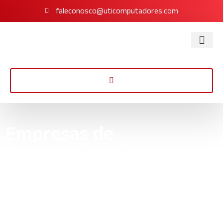
faleconosco@uticomputadores.com
Empresas de
outsourcing ti
Recorra às empresas de outsourcing ti para transformar seus
negócios. UTI Computadores oferece serviços de TI completos,
com equipe especializada e soluções econômicas.
Início
»
Informações
»
Empresas de outsourcing ti