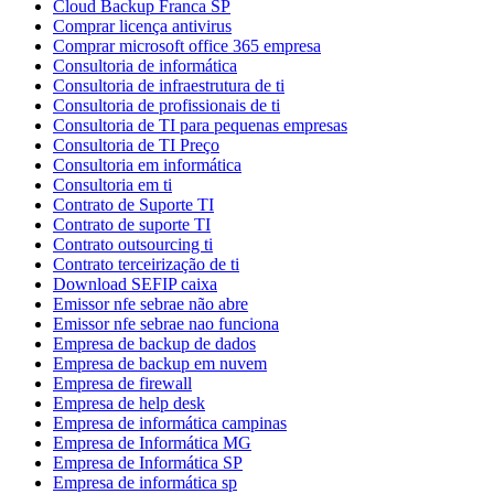
Cloud Backup Franca SP
Comprar licença antivirus
Comprar microsoft office 365 empresa
Consultoria de informática
Consultoria de infraestrutura de ti
Consultoria de profissionais de ti
Consultoria de TI para pequenas empresas
Consultoria de TI Preço
Consultoria em informática
Consultoria em ti
Contrato de Suporte TI
Contrato de suporte TI
Contrato outsourcing ti
Contrato terceirização de ti
Download SEFIP caixa
Emissor nfe sebrae não abre
Emissor nfe sebrae nao funciona
Empresa de backup de dados
Empresa de backup em nuvem
Empresa de firewall
Empresa de help desk
Empresa de informática campinas
Empresa de Informática MG
Empresa de Informática SP
Empresa de informática sp