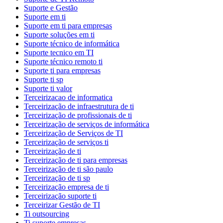
Suporte e Gestão
Suporte em ti
Suporte em ti para empresas
Suporte soluções em ti
Suporte técnico de informática
Suporte tecnico em TI
Suporte técnico remoto ti
Suporte ti para empresas
Suporte ti sp
Suporte ti valor
Terceirizacao de informatica
Terceirização de infraestrutura de ti
Terceirização de profissionais de ti
Terceirização de serviços de informática
Terceirização de Serviços de TI
Terceirização de serviços ti
Terceirização de ti
Terceirização de ti para empresas
Terceirização de ti são paulo
Terceirização de ti sp
Terceirização empresa de ti
Terceirização suporte ti
Terceirizar Gestão de TI
Ti outsourcing
Ti suporte empresas