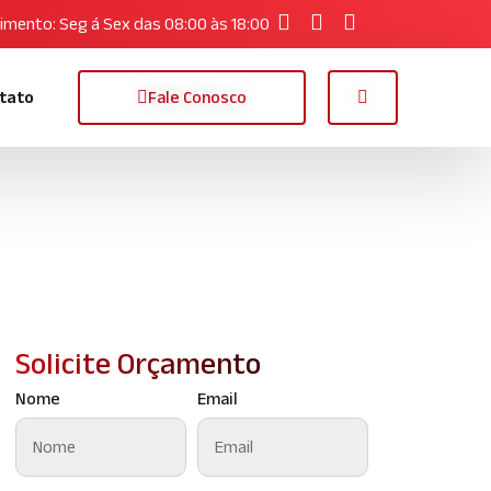
imento: Seg á Sex das 08:00 às 18:00
tato
Fale Conosco
ados e tecnologias atualizadas. Contate-nos!
Solicite Orçamento
Nome
Email