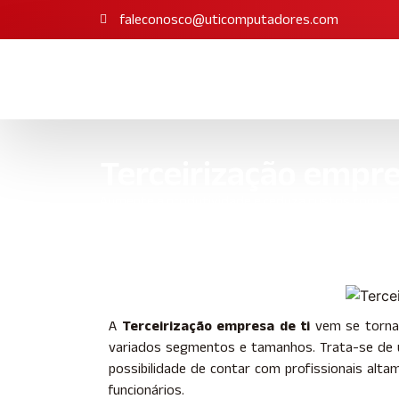
faleconosco@uticomputadores.com
Terceirização empre
Aumente a produtividade e reduza custos com a Ter
Início
»
Informações
»
Terceirização empresa de ti
A
Terceirização empresa de ti
vem se torna
variados segmentos e tamanhos. Trata-se de 
possibilidade de contar com profissionais alt
funcionários.