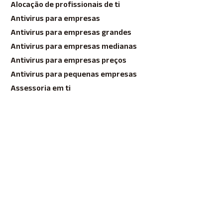
Alocação de profissionais de ti
Antivirus para empresas
Antivirus para empresas grandes
Antivirus para empresas medianas
Antivirus para empresas preços
Antivirus para pequenas empresas
Assessoria em ti
Backup corporativo na nuvem
Backup em nuvem
Backup em nuvem comprar
Backup em Nuvem para Empresas
Backup em nuvem para empresas
Backup em nuvem para empresas preço
Backup em Nuvem Preço
Backup nuvem para empresas
Cloud Backup Franca SP