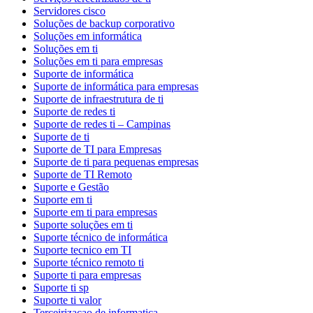
Servidores cisco
Soluções de backup corporativo
Soluções em informática
Soluções em ti
Soluções em ti para empresas
Suporte de informática
Suporte de informática para empresas
Suporte de infraestrutura de ti
Suporte de redes ti
Suporte de redes ti – Campinas
Suporte de ti
Suporte de TI para Empresas
Suporte de ti para pequenas empresas
Suporte de TI Remoto
Suporte e Gestão
Suporte em ti
Suporte em ti para empresas
Suporte soluções em ti
Suporte técnico de informática
Suporte tecnico em TI
Suporte técnico remoto ti
Suporte ti para empresas
Suporte ti sp
Suporte ti valor
Terceirizacao de informatica