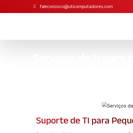
faleconosco@uticomputadores.com
Serviços de ti par
Melhore a produtividade e a segurança com os nos
personalizado.
Início
»
Informações
»
Serviços de ti para pequenas 
Suporte de TI para Peq