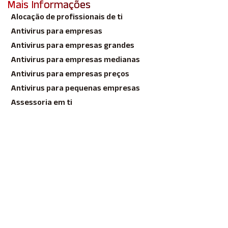
Mais Informações
Alocação de profissionais de ti
Antivirus para empresas
Antivirus para empresas grandes
Antivirus para empresas medianas
Antivirus para empresas preços
Antivirus para pequenas empresas
Assessoria em ti
Backup corporativo na nuvem
Backup em nuvem
Backup em nuvem comprar
Backup em Nuvem para Empresas
Backup em nuvem para empresas
Backup em nuvem para empresas preço
Backup em Nuvem Preço
Backup nuvem para empresas