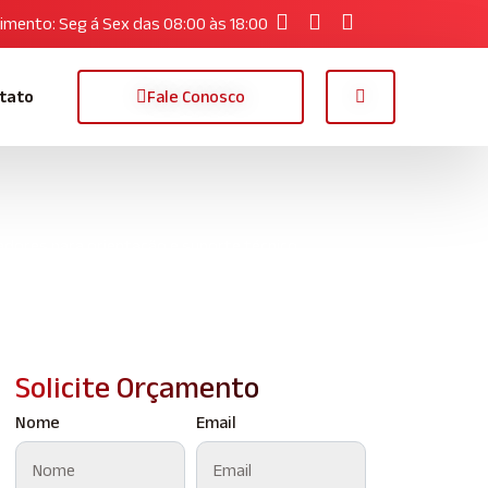
imento: Seg á Sex das 08:00 às 18:00
tato
Fale Conosco
dores para orientação e suporte técnico
Solicite Orçamento
Nome
Email