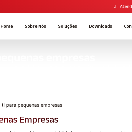
Atend
Home
Sobre Nós
Soluções
Downloads
Con
a pequenas empresas
sos serviços de TI para pequenas empresas. Contate a UTI Computa
empresas
uenas Empresas