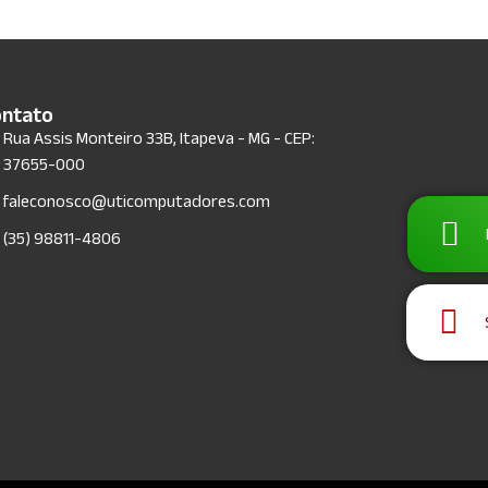
Cloud Backup Franca SP
Comprar licença antivirus
Comprar microsoft office 365 empresa
Consultoria de informática
ontato
Consultoria de infraestrutura de ti
Rua Assis Monteiro 33B, Itapeva - MG - CEP:
Consultoria de profissionais de ti
37655-000
Consultoria de TI para pequenas empresas
faleconosco@uticomputadores.com
Consultoria de TI Preço
(35) 98811-4806
Consultoria em informática
Consultoria em ti
Contrato de Suporte TI
Contrato de suporte TI
Contrato outsourcing ti
Contrato terceirização de ti
Download SEFIP caixa
Emissor nfe sebrae não abre